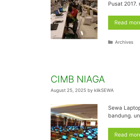
Pusat 2017.
Read mor
Categories
Archives
CIMB NIAGA
August 25, 2025
by
klikSEWA
Sewa Laptop
bandung. un
Read mor