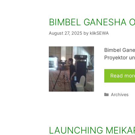
BIMBEL GANESHA 
August 27, 2025
by
klikSEWA
Bimbel Gan
Proyektor un
Read mor
Categories
Archives
LAUNCHING MEIKA