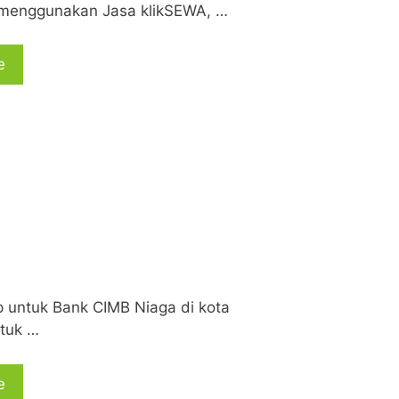
 menggunakan Jasa klikSEWA, …
e
 untuk Bank CIMB Niaga di kota
tuk …
e