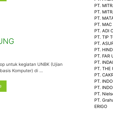
PT. MIT
PT. MIT
PT. MAT
PT. MAC
PT. ADI
PT. TIP 
UNG
PT. ASU
PT. HIN
PT. FAR
PT. IND
ptop untuk kegiatan UNBK (Ujian
PT. THE
basis Komputer) di …
PT. CAK
PT. IND
e
PT. IND
PT. Niel
PT. Grah
ERIGO