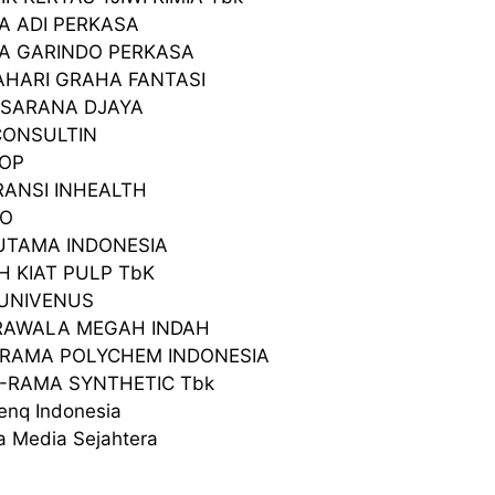
RA ADI PERKASA
RA GARINDO PERKASA
AHARI GRAHA FANTASI
 SARANA DJAYA
 CONSULTIN
TOP
RANSI INHEALTH
DO
 UTAMA INDONESIA
AH KIAT PULP TbK
 UNIVENUS
RAWALA MEGAH INDAH
ORAMA POLYCHEM INDONESIA
O-RAMA SYNTHETIC Tbk
senq Indonesia
a Media Sejahtera