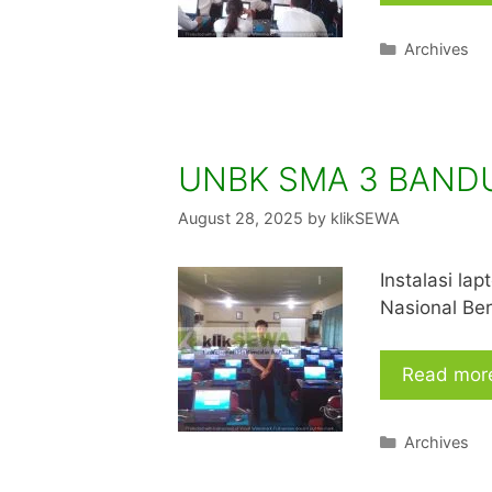
Categories
Archives
UNBK SMA 3 BAND
August 28, 2025
by
klikSEWA
Instalasi la
Nasional Ber
Read mor
Categories
Archives