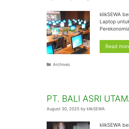
klikSEWA ber
Laptop untu
Perekonomi
Read mor
Categories
Archives
PT. BALI ASRI UTA
August 30, 2025
by
klikSEWA
klikSEWA be