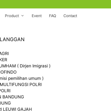
Product
Event
FAQ
Contact
PELANGGAN
AGRI
KER
HAM ( Dirjen Imigrasi )
COFINDO
misi pemilihan umum )
MULTIFUNGSI POLRI
POLRI
AN BANDUNG
NDUNG
I LEUWI GAJAH