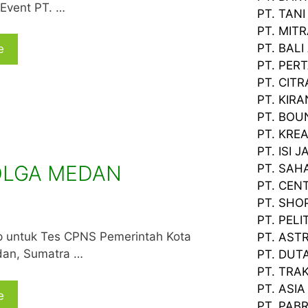
 Event PT. …
PT. TAN
PT. MIT
PT. BAL
e
PT. PER
PT. CIT
PT. KIRA
PT. BOU
PT. KRE
PT. ISI 
OLGA MEDAN
PT. SAH
PT. CEN
PT. SHO
PT. PELI
 untuk Tes CPNS Pemerintah Kota
PT. AST
dan, Sumatra …
PT. DUT
PT. TRA
PT. ASI
e
PT. PABR