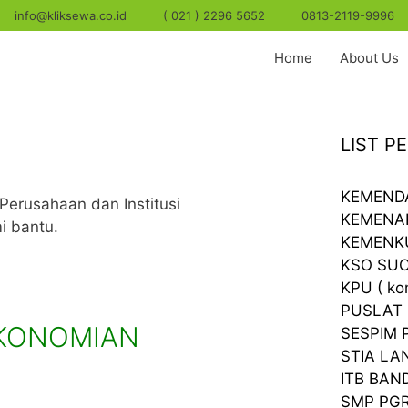
info@kliksewa.co.id
( 021 ) 2296 5652
0813-2119-9996
Home
About Us
LIST 
KEMEND
Perusahaan dan Institusi
KEMENA
i bantu.
KEMENKUM
KSO SU
KPU ( ko
PUSLAT 
EKONOMIAN
SESPIM 
STIA L
ITB BA
SMP PGR