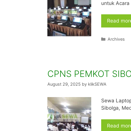
untuk Acara
Read mor
Categories
Archives
CPNS PEMKOT SIB
August 29, 2025
by
klikSEWA
Sewa Laptop
Sibolga, Me
Read mor