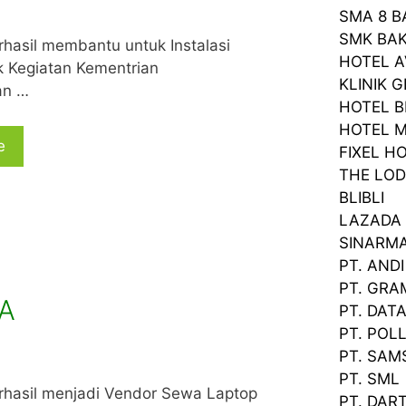
SMA 8 
SMK BA
hasil membantu untuk Instalasi
HOTEL A
k Kegiatan Kementrian
KLINIK 
an …
HOTEL 
HOTEL 
e
FIXEL H
THE LO
BLIBLI
LAZADA
SINARM
PT. ANDI
PT. GRA
MA
PT. DAT
PT. POL
PT. SAM
PT. SML
rhasil menjadi Vendor Sewa Laptop
PT. DAR